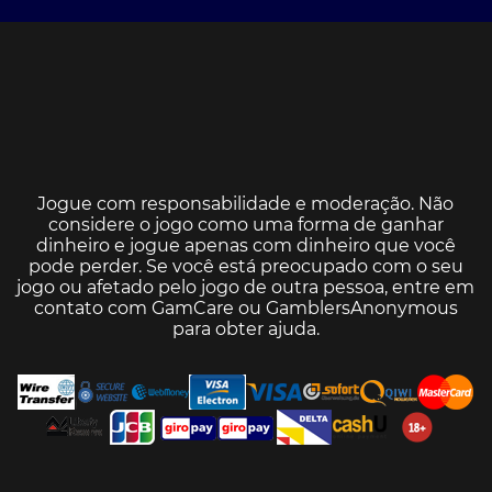
Jogue com responsabilidade e moderação. Não
considere o jogo como uma forma de ganhar
dinheiro e jogue apenas com dinheiro que você
pode perder. Se você está preocupado com o seu
jogo ou afetado pelo jogo de outra pessoa, entre em
contato com
GamCare
ou
GamblersAnonymous
para obter ajuda.