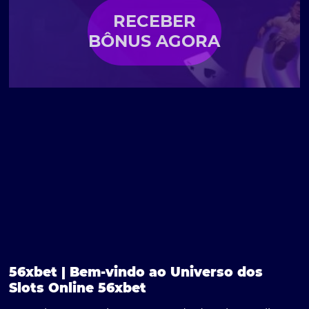
RECEBER
BÔNUS AGORA
56xbet | Bem-vindo ao Universo dos
Slots Online 56xbet