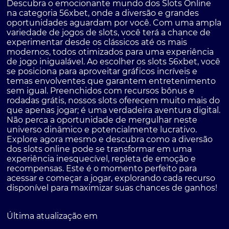
Descubra o emocionante mundo dos Slots Online
na categoria 56xbet, onde a diversão e grandes
oportunidades aguardam por você. Com uma ampla
variedade de jogos de slots, você terá a chance de
experimentar desde os clássicos até os mais
modernos, todos otimizados para uma experiência
de jogo inigualável. Ao escolher os slots 56xbet, você
se posiciona para aproveitar gráficos incríveis e
temas envolventes que garantem entretenimento
sem igual. Preenchidos com recursos bônus e
rodadas grátis, nossos slots oferecem muito mais do
que apenas jogar; é uma verdadeira aventura digital.
Não perca a oportunidade de mergulhar neste
universo dinâmico e potencialmente lucrativo.
Explore agora mesmo e descubra como a diversão
dos slots online pode se transformar em uma
experiência inesquecível, repleta de emoção e
recompensas. Este é o momento perfeito para
acessar e começar a jogar, explorando cada recurso
disponível para maximizar suas chances de ganhos!
Última atualização em