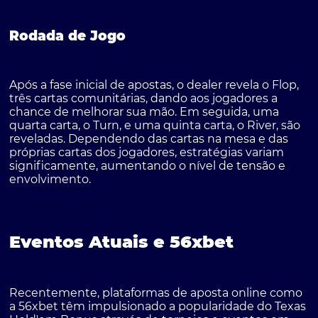
Rodada de Jogo
Após a fase inicial de apostas, o dealer revela o
Flop
,
três cartas comunitárias, dando aos jogadores a
chance de melhorar sua mão. Em seguida, uma
quarta carta, o
Turn
, e uma quinta carta, o
River
, são
reveladas. Dependendo das cartas na mesa e das
próprias cartas dos jogadores, estratégias variam
significamente, aumentando o nível de tensão e
envolvimento.
Eventos Atuais e 56xbet
Recentemente, plataformas de aposta online como
a 56xbet têm impulsionado a popularidade do Texas