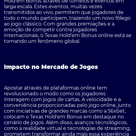
Hold'em Bonus através de torneios e eventos em
larga escala. Estes eventos, muitas vezes
transmitidos ao vivo, permitem que jogadores de
todo o mundo participem, trazendo um novo fôlego
ao jogo clássico. Com grandes premiações e a
emoção de competir contra jogadores
internacionais, o Texas Hold'em Bonus online está se
tornando um fenômeno global.
Impacto no Mercado de Jogos
Apostar através de plataformas online tem
revolucionado o modo como os jogadores
interagem com jogos de cartas. A velocidade e a
conveniência proporcionadas pelo jogo online, junto
com iniciativas de grandes marcas como a 56xbet,
colocam o Texas Hold'em Bonus em destaque no
cenário de jogos. Além disso, avanços tecnológicos,
como a realidade virtual e tecnologias de streaming,
prometem transformar ainda mais essa experiência